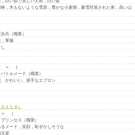
，白い肌で美しい人材，白い髪
林，木もないような雪原，豊かな小麦畑，豪雪対策された家，高い山
｛
歩兵（職業）
，軍服
なし
ド ＝ ｛
バトルメード（職業）
、かわいい、派手なエプロン
（０１１９）
 ＝ ｛
プリンセス（職業）
るメード，笑顔，恥ずかしそうな
満天星