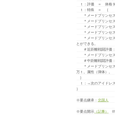
ｔ：評価 ＝ 体格９
ｔ：特殊 ＝ ｛
＊メードプリンセスの
＊メードプリンセスの
＊メードプリンセスの
＊メードプリンセスの
＊メードプリンセスの
とができる。
＃近距離戦闘評価：
＊メードプリンセスの
＃中距離戦闘評価：可
＊メードプリンセスの
万ｔ。属性（弾体）。
｝
ｔ：→次のアイドレス
｝
※要点継承：
北国人
※要点開示
（記事）
09