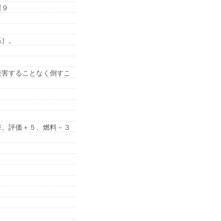
運９
系｝。
害することなく倒すこ
、評価＋５、燃料－３