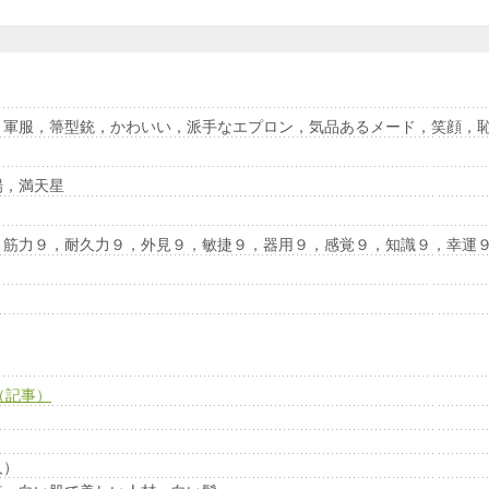
，軍服，箒型銃，かわいい，派手なエプロン，気品あるメード，笑顔，
場，満天星
，筋力９，耐久力９，外見９，敏捷９，器用９，感覚９，知識９，幸運
（記事）
人）