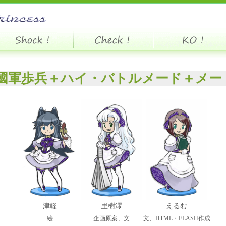
國軍歩兵＋ハイ・バトルメード＋メー
津軽
里樹澪
えるむ
絵
企画原案、文
文、HTML・FLASH作成