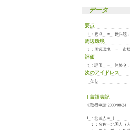
データ
要点
ｔ：要点 ＝ 歩兵銃
周辺環境
ｔ：周辺環境 ＝ 市
評価
ｔ：評価 ＝ 体格９
次のアイドレス
なし
ｉ言語表記
※取得申請 2009/08/24
Ｌ：北国人＝｛
ｔ：名称＝北国人（