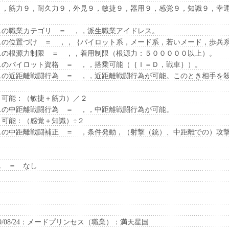
，筋力９，耐久力９，外見９，敏捷９，器用９，感覚９，知識９，幸
職業カテゴリ ＝ ，，派生職業アイドレス。
位置づけ ＝ ，，｛パイロット系，メード系，若いメード，歩兵
根源力制限 ＝ ，，着用制限（根源力：５０００００以上）。
パイロット資格 ＝ ，，搭乗可能（｛Ｉ＝Ｄ，戦車｝）。
近距離戦闘行為 ＝ ，，近距離戦闘行為が可能。このとき相手を殺
可能：（敏捷＋筋力）／２
中距離戦闘行為 ＝ ，，中距離戦闘行為が可能。
能：（感覚＋知識）÷２
中距離戦闘補正 ＝ ，条件発動，（射撃（銃）、中距離での）攻撃
 ＝ なし
/08/24：メードプリンセス（職業）：満天星国